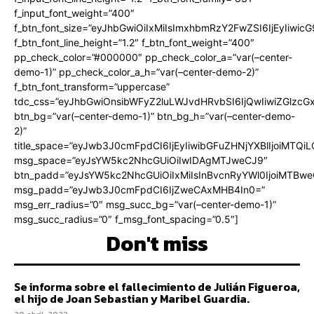
f_input_font_weight=”400″
f_btn_font_size=”eyJhbGwiOiIxMiIsImxhbmRzY2FwZSI6IjEyIiwi
f_btn_font_line_height=”1.2″ f_btn_font_weight=”400″
pp_check_color=”#000000″ pp_check_color_a=”var(–center-
demo-1)” pp_check_color_a_h=”var(–center-demo-2)”
f_btn_font_transform=”uppercase”
tdc_css=”eyJhbGwiOnsibWFyZ2luLWJvdHRvbSI6IjQwIiwiZGlz
btn_bg=”var(–center-demo-1)” btn_bg_h=”var(–center-demo-
2)”
title_space=”eyJwb3J0cmFpdCI6IjEyIiwibGFuZHNjYXBlIjoiMTQi
msg_space=”eyJsYW5kc2NhcGUiOiIwIDAgMTJweCJ9″
btn_padd=”eyJsYW5kc2NhcGUiOiIxMiIsInBvcnRyYWl0IjoiMTBweC
msg_padd=”eyJwb3J0cmFpdCI6IjZweCAxMHB4In0=”
msg_err_radius=”0″ msg_succ_bg=”var(–center-demo-1)”
msg_succ_radius=”0″ f_msg_font_spacing=”0.5″]
Don't miss
Se informa sobre el fallecimiento de Julián Figueroa,
el hijo de Joan Sebastian y Maribel Guardia.