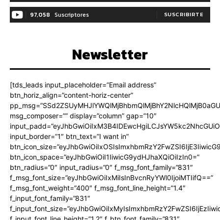
97,058
Suscriptores
SUSCRIBIRTE
Newsletter
[tds_leads input_placeholder=”Email address”
btn_horiz_align=”content-horiz-center”
pp_msg=”SSd2ZSUyMHJlYWQlMjBhbmQlMjBhY2NlcHQlMjB0aGU
msg_composer=”” display=”column” gap=”10″
input_padd=”eyJhbGwiOiIxM3B4IDEwcHgiLCJsYW5kc2NhcGUiO
input_border=”1″ btn_text=”I want in”
btn_icon_size=”eyJhbGwiOiIxOSIsImxhbmRzY2FwZSI6IjE3Iiwic
btn_icon_space=”eyJhbGwiOiI1IiwicG9ydHJhaXQiOiIzIn0=”
btn_radius=”0″ input_radius=”0″ f_msg_font_family=”831″
f_msg_font_size=”eyJhbGwiOiIxMiIsInBvcnRyYWl0IjoiMTIifQ==”
f_msg_font_weight=”400″ f_msg_font_line_height=”1.4″
f_input_font_family=”831″
f_input_font_size=”eyJhbGwiOiIxMyIsImxhbmRzY2FwZSI6IjEzIiw
f_input_font_line_height=”1.2″ f_btn_font_family=”831″