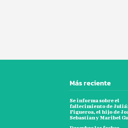
Más reciente
Se informa sobre el
fallecimiento de Juliá
Figueroa, el hijo de J
Sebastian y Maribel G
Descubre las fechas