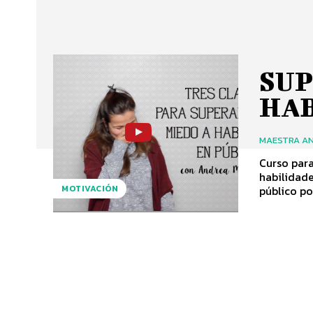
SUP
HAB
MAESTRA AN
Curso para hablar en públ
habilidades de c
público po
MOTIVACIÓN