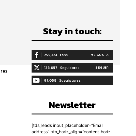
Stay in touch:
255,324
Fans
ME GUSTA
128,657
Seguidores
SEGUIR
97,058
Suscriptores
SUSCRIBIRTE
Newsletter
[tds_leads input_placeholder=”Email
address” btn_horiz_align=”content-horiz-