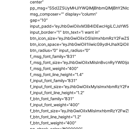
center”
pp_msg=”SSd2ZSUyMHJlYWQlMjBhbmQlMjBhY2Nlc
msg_composer=”” display=”column”
gap=”10″
input_padd=”eyJhbGwiOiIxM3B4IDEwcHgiLCJsYW5
input_border=”1″ btn_text=”I want in”
btn_icon_size=”eyJhbGwiOiIxOSIsImxhbmRzY2FwZS
btn_icon_space=”eyJhbGwiOiI1IiwicG9ydHJhaXQiOiI
btn_radius=”0″ input_radius=”0″
f_msg_font_family=”831″
f_msg_font_size=”eyJhbGwiOiIxMiIsInBvcnRyYWl0Ijo
f_msg_font_weight=”400″
f_msg_font_line_height=”1.4″
f_input_font_family=”831″
f_input_font_size=”eyJhbGwiOiIxMyIsImxhbmRzY2F
f_input_font_line_height=”1.2″
f_btn_font_family=”831″
f_input_font_weight=”400″
f_btn_font_size=”eyJhbGwiOiIxMiIsImxhbmRzY2FwZ
f_btn_font_line_height=”1.2″
f_btn_font_weight=”400″
pp_check_color=”#000000″