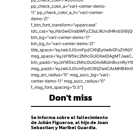
pp_check_color_a=”var(–center-demo-
1)” pp_check_color_a_h=”var(–center-
demo-2)”
f_btn_font_transform=”uppercase”
tdc_css=”eyJhbGwiOnsibWFyZ2luLWJvdHRvbSI6Ij
btn_bg=”var(–center-demo-1)”
btn_bg_h=”var(–center-demo-2)”
title_space=”eyJwb3J0cmFpdCI6IjEyIiwibGFuZHNjY
msg_space=”eyJsYW5kc2NhcGUiOiIwIDAgMTJweC
btn_padd=”eyJsYW5kc2NhcGUiOiIxMiIsInBvcnRyYWl
msg_padd=”eyJwb3J0cmFpdCI6IjZweCAxMHB4In0
msg_err_radius=”0″ msg_succ_bg=”var(–
center-demo-1)” msg_succ_radius=”0″
f_msg_font_spacing=”0.5″]
Don't miss
Se informa sobre el fallecimiento
de Julián Figueroa, el hijo de Joan
Sebastian y Maribel Guardia.