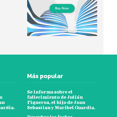
Más popular
Se informa sobre el
n
fallecimiento de Julián
oan
Figueroa, el hijo de Joan
uardia.
Sebastian y Maribel Guardia.
Descubre las fechas