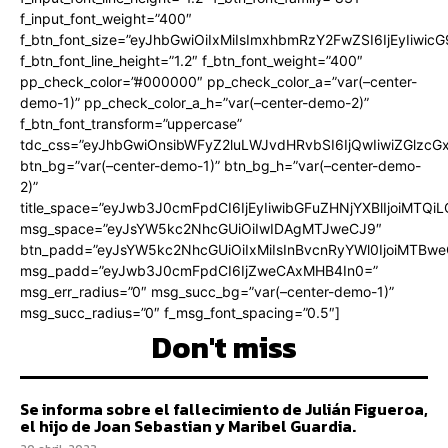
f_input_font_weight=”400″
f_btn_font_size=”eyJhbGwiOiIxMiIsImxhbmRzY2FwZSI6IjEyIiwi
f_btn_font_line_height=”1.2″ f_btn_font_weight=”400″
pp_check_color=”#000000″ pp_check_color_a=”var(–center-
demo-1)” pp_check_color_a_h=”var(–center-demo-2)”
f_btn_font_transform=”uppercase”
tdc_css=”eyJhbGwiOnsibWFyZ2luLWJvdHRvbSI6IjQwIiwiZGlz
btn_bg=”var(–center-demo-1)” btn_bg_h=”var(–center-demo-
2)”
title_space=”eyJwb3J0cmFpdCI6IjEyIiwibGFuZHNjYXBlIjoiMTQi
msg_space=”eyJsYW5kc2NhcGUiOiIwIDAgMTJweCJ9″
btn_padd=”eyJsYW5kc2NhcGUiOiIxMiIsInBvcnRyYWl0IjoiMTBweC
msg_padd=”eyJwb3J0cmFpdCI6IjZweCAxMHB4In0=”
msg_err_radius=”0″ msg_succ_bg=”var(–center-demo-1)”
msg_succ_radius=”0″ f_msg_font_spacing=”0.5″]
Don't miss
Se informa sobre el fallecimiento de Julián Figueroa,
el hijo de Joan Sebastian y Maribel Guardia.