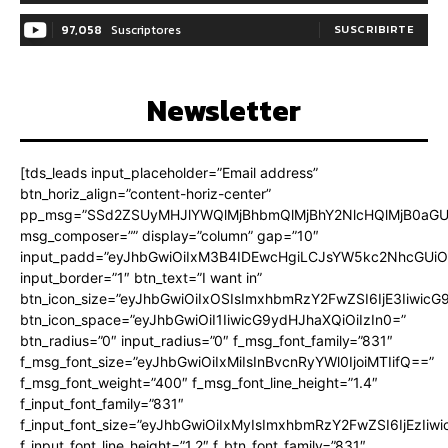
97,058
Suscriptores
SUSCRIBIRTE
Newsletter
[tds_leads input_placeholder=”Email address”
btn_horiz_align=”content-horiz-center”
pp_msg=”SSd2ZSUyMHJlYWQlMjBhbmQlMjBhY2NlcHQlMjB0aGU
msg_composer=”” display=”column” gap=”10″
input_padd=”eyJhbGwiOiIxM3B4IDEwcHgiLCJsYW5kc2NhcGUiO
input_border=”1″ btn_text=”I want in”
btn_icon_size=”eyJhbGwiOiIxOSIsImxhbmRzY2FwZSI6IjE3Iiwic
btn_icon_space=”eyJhbGwiOiI1IiwicG9ydHJhaXQiOiIzIn0=”
btn_radius=”0″ input_radius=”0″ f_msg_font_family=”831″
f_msg_font_size=”eyJhbGwiOiIxMiIsInBvcnRyYWl0IjoiMTIifQ==”
f_msg_font_weight=”400″ f_msg_font_line_height=”1.4″
f_input_font_family=”831″
f_input_font_size=”eyJhbGwiOiIxMyIsImxhbmRzY2FwZSI6IjEzIiw
f_input_font_line_height=”1.2″ f_btn_font_family=”831″