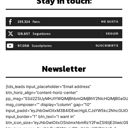
Stay in touch:
255,324
Fans
ME GUSTA
128,657
Seguidores
SEGUIR
97,058
Suscriptores
SUSCRIBIRTE
Newsletter
[tds_leads input_placeholder=”Email address”
btn_horiz_align=”content-horiz-center”
pp_msg=”SSd2ZSUyMHJlYWQlMjBhbmQlMjBhY2NlcHQlMjB0aGU
msg_composer=”” display=”column” gap=”10″
input_padd=”eyJhbGwiOiIxM3B4IDEwcHgiLCJsYW5kc2NhcGUiO
input_border=”1″ btn_text=”I want in”
btn_icon_size=”eyJhbGwiOiIxOSIsImxhbmRzY2FwZSI6IjE3Iiwic