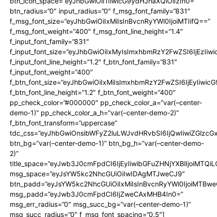
btn_icon_space=”eyJhbGwiOiI1IiwicG9ydHJhaXQiOiIzIn0=”
btn_radius=”0″ input_radius=”0″ f_msg_font_family=”831″
f_msg_font_size=”eyJhbGwiOiIxMiIsInBvcnRyYWl0IjoiMTIifQ==”
f_msg_font_weight=”400″ f_msg_font_line_height=”1.4″
f_input_font_family=”831″
f_input_font_size=”eyJhbGwiOiIxMyIsImxhbmRzY2FwZSI6IjEzIiw
f_input_font_line_height=”1.2″ f_btn_font_family=”831″
f_input_font_weight=”400″
f_btn_font_size=”eyJhbGwiOiIxMiIsImxhbmRzY2FwZSI6IjEyIiwi
f_btn_font_line_height=”1.2″ f_btn_font_weight=”400″
pp_check_color=”#000000″ pp_check_color_a=”var(–center-
demo-1)” pp_check_color_a_h=”var(–center-demo-2)”
f_btn_font_transform=”uppercase”
tdc_css=”eyJhbGwiOnsibWFyZ2luLWJvdHRvbSI6IjQwIiwiZGlz
btn_bg=”var(–center-demo-1)” btn_bg_h=”var(–center-demo-
2)”
title_space=”eyJwb3J0cmFpdCI6IjEyIiwibGFuZHNjYXBlIjoiMTQi
msg_space=”eyJsYW5kc2NhcGUiOiIwIDAgMTJweCJ9″
btn_padd=”eyJsYW5kc2NhcGUiOiIxMiIsInBvcnRyYWl0IjoiMTBweC
msg_padd=”eyJwb3J0cmFpdCI6IjZweCAxMHB4In0=”
msg_err_radius=”0″ msg_succ_bg=”var(–center-demo-1)”
msg_succ_radius=”0″ f_msg_font_spacing=”0.5″]