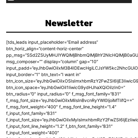
Newsletter
[tds_leads input_placeholder=”Email address”
btn_horiz_align=”content-horiz-center”
pp_msg=”SSd2ZSUyMHJlYWQlMjBhbmQlMjBhY2NlcHQlMjB0aGU
msg_composer=”” display=”column” gap=”10″
input_padd=”eyJhbGwiOiIxM3B4IDEwcHgiLCJsYW5kc2NhcGUiO
input_border=”1″ btn_text=”I want in”
btn_icon_size=”eyJhbGwiOiIxOSIsImxhbmRzY2FwZSI6IjE3Iiwic
btn_icon_space=”eyJhbGwiOiI1IiwicG9ydHJhaXQiOiIzIn0=”
btn_radius=”0″ input_radius=”0″ f_msg_font_family=”831″
f_msg_font_size=”eyJhbGwiOiIxMiIsInBvcnRyYWl0IjoiMTIifQ==”
f_msg_font_weight=”400″ f_msg_font_line_height=”1.4″
f_input_font_family=”831″
f_input_font_size=”eyJhbGwiOiIxMyIsImxhbmRzY2FwZSI6IjEzIiw
f_input_font_line_height=”1.2″ f_btn_font_family=”831″
f_input_font_weight=”400″