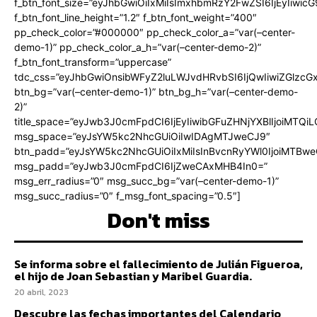
f_btn_font_size=”eyJhbGwiOiIxMiIsImxhbmRzY2FwZSI6IjEyIiwi
f_btn_font_line_height=”1.2″ f_btn_font_weight=”400″
pp_check_color=”#000000″ pp_check_color_a=”var(–center-
demo-1)” pp_check_color_a_h=”var(–center-demo-2)”
f_btn_font_transform=”uppercase”
tdc_css=”eyJhbGwiOnsibWFyZ2luLWJvdHRvbSI6IjQwIiwiZGlz
btn_bg=”var(–center-demo-1)” btn_bg_h=”var(–center-demo-
2)”
title_space=”eyJwb3J0cmFpdCI6IjEyIiwibGFuZHNjYXBlIjoiMTQi
msg_space=”eyJsYW5kc2NhcGUiOiIwIDAgMTJweCJ9″
btn_padd=”eyJsYW5kc2NhcGUiOiIxMiIsInBvcnRyYWl0IjoiMTBweC
msg_padd=”eyJwb3J0cmFpdCI6IjZweCAxMHB4In0=”
msg_err_radius=”0″ msg_succ_bg=”var(–center-demo-1)”
msg_succ_radius=”0″ f_msg_font_spacing=”0.5″]
Don't miss
Se informa sobre el fallecimiento de Julián Figueroa,
el hijo de Joan Sebastian y Maribel Guardia.
20 abril, 2023
Descubre las fechas importantes del Calendario