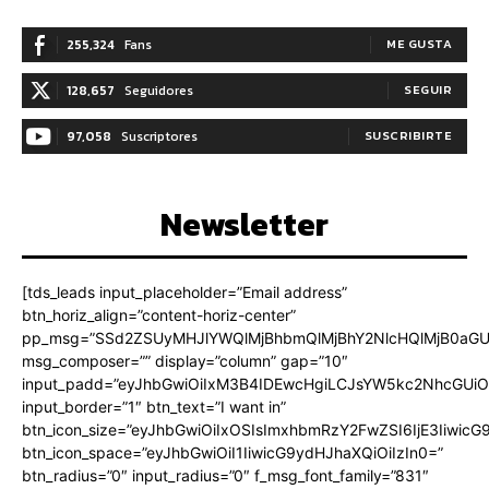
255,324
Fans
ME GUSTA
128,657
Seguidores
SEGUIR
97,058
Suscriptores
SUSCRIBIRTE
Newsletter
[tds_leads input_placeholder=”Email address”
btn_horiz_align=”content-horiz-center”
pp_msg=”SSd2ZSUyMHJlYWQlMjBhbmQlMjBhY2NlcHQlMjB0aGU
msg_composer=”” display=”column” gap=”10″
input_padd=”eyJhbGwiOiIxM3B4IDEwcHgiLCJsYW5kc2NhcGUiO
input_border=”1″ btn_text=”I want in”
btn_icon_size=”eyJhbGwiOiIxOSIsImxhbmRzY2FwZSI6IjE3Iiwic
btn_icon_space=”eyJhbGwiOiI1IiwicG9ydHJhaXQiOiIzIn0=”
btn_radius=”0″ input_radius=”0″ f_msg_font_family=”831″