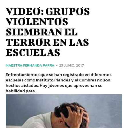
VIDEO: GRUPOS
VIOLENTOS
SIEMBRAN EL
TERROR EN LAS
ESCUELAS
MAESTRA FERNANDA PARRA
-
23 JUNIO, 2017
Enfrentamientos que se han registrado en diferentes
escuelas como Instituto Irlandés y el Cumbres no son
hechos aislados. Hay jóvenes que aprovechan su
habilidad para...