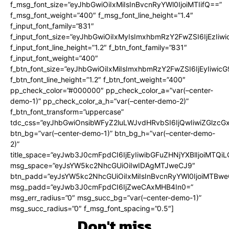
f_msg_font_size=”eyJhbGwiOiIxMiIsInBvcnRyYWl0IjoiMTIifQ==”
f_msg_font_weight=”400″ f_msg_font_line_height=”1.4″
f_input_font_family=”831″
f_input_font_size=”eyJhbGwiOiIxMyIsImxhbmRzY2FwZSI6IjEzIiw
f_input_font_line_height=”1.2″ f_btn_font_family=”831″
f_input_font_weight=”400″
f_btn_font_size=”eyJhbGwiOiIxMiIsImxhbmRzY2FwZSI6IjEyIiwi
f_btn_font_line_height=”1.2″ f_btn_font_weight=”400″
pp_check_color=”#000000″ pp_check_color_a=”var(–center-
demo-1)” pp_check_color_a_h=”var(–center-demo-2)”
f_btn_font_transform=”uppercase”
tdc_css=”eyJhbGwiOnsibWFyZ2luLWJvdHRvbSI6IjQwIiwiZGlz
btn_bg=”var(–center-demo-1)” btn_bg_h=”var(–center-demo-
2)”
title_space=”eyJwb3J0cmFpdCI6IjEyIiwibGFuZHNjYXBlIjoiMTQi
msg_space=”eyJsYW5kc2NhcGUiOiIwIDAgMTJweCJ9″
btn_padd=”eyJsYW5kc2NhcGUiOiIxMiIsInBvcnRyYWl0IjoiMTBweC
msg_padd=”eyJwb3J0cmFpdCI6IjZweCAxMHB4In0=”
msg_err_radius=”0″ msg_succ_bg=”var(–center-demo-1)”
msg_succ_radius=”0″ f_msg_font_spacing=”0.5″]
Don't miss