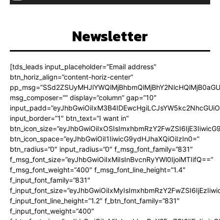
Newsletter
[tds_leads input_placeholder=”Email address”
btn_horiz_align=”content-horiz-center”
pp_msg=”SSd2ZSUyMHJlYWQlMjBhbmQlMjBhY2NlcHQlMjB0aGU
msg_composer=”” display=”column” gap=”10″
input_padd=”eyJhbGwiOiIxM3B4IDEwcHgiLCJsYW5kc2NhcGUiO
input_border=”1″ btn_text=”I want in”
btn_icon_size=”eyJhbGwiOiIxOSIsImxhbmRzY2FwZSI6IjE3Iiwic
btn_icon_space=”eyJhbGwiOiI1IiwicG9ydHJhaXQiOiIzIn0=”
btn_radius=”0″ input_radius=”0″ f_msg_font_family=”831″
f_msg_font_size=”eyJhbGwiOiIxMiIsInBvcnRyYWl0IjoiMTIifQ==”
f_msg_font_weight=”400″ f_msg_font_line_height=”1.4″
f_input_font_family=”831″
f_input_font_size=”eyJhbGwiOiIxMyIsImxhbmRzY2FwZSI6IjEzIiw
f_input_font_line_height=”1.2″ f_btn_font_family=”831″
f_input_font_weight=”400″