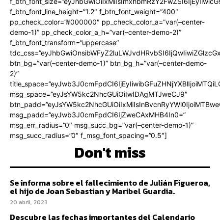
f_btn_font_size=”eyJhbGwiOiIxMiIsImxhbmRzY2FwZSI6IjEyIiwi
f_btn_font_line_height=”1.2″ f_btn_font_weight=”400″
pp_check_color=”#000000″ pp_check_color_a=”var(–center-
demo-1)” pp_check_color_a_h=”var(–center-demo-2)”
f_btn_font_transform=”uppercase”
tdc_css=”eyJhbGwiOnsibWFyZ2luLWJvdHRvbSI6IjQwIiwiZGlz
btn_bg=”var(–center-demo-1)” btn_bg_h=”var(–center-demo-
2)”
title_space=”eyJwb3J0cmFpdCI6IjEyIiwibGFuZHNjYXBlIjoiMTQi
msg_space=”eyJsYW5kc2NhcGUiOiIwIDAgMTJweCJ9″
btn_padd=”eyJsYW5kc2NhcGUiOiIxMiIsInBvcnRyYWl0IjoiMTBweC
msg_padd=”eyJwb3J0cmFpdCI6IjZweCAxMHB4In0=”
msg_err_radius=”0″ msg_succ_bg=”var(–center-demo-1)”
msg_succ_radius=”0″ f_msg_font_spacing=”0.5″]
Don't miss
Se informa sobre el fallecimiento de Julián Figueroa,
el hijo de Joan Sebastian y Maribel Guardia.
20 abril, 2023
Descubre las fechas importantes del Calendario