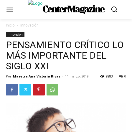
Center Magazine
Inicio
Innovación
Innovación
PENSAMIENTO CRÍTICO LO
MÁS IMPORTANTE DEL
SIGLO XXI
Por
Maestra Ana Victoria Rivas
-
11 marzo, 2019
9883
0