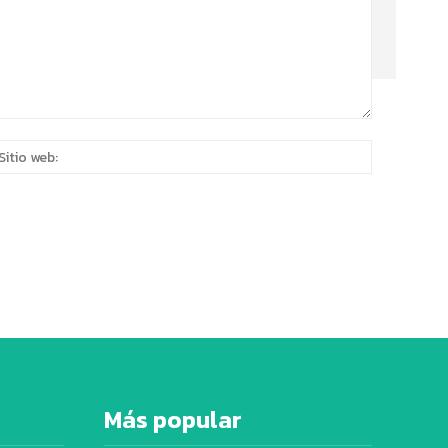
eo
Sitio
rónico:*
web:
Más popular