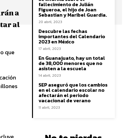
fallecimiento de Julián
Figueroa, el hijo de Joan
arán a
Sebastian y Maribel Guardia.
20 abril, 2023
tar al
Descubre las fechas
importantes del Calendario
2023 en México
17 abril, 2023
io que
En Guanajuato, hay un total
de 38,000 menores que no
asisten a la escuela
14 abril, 2023
ucación
SEP aseguró que los cambios
illones
en el calendario escolar no
afectarán el periodo
vacacional de verano
11 abril, 2023
No te pierdas
ncluye