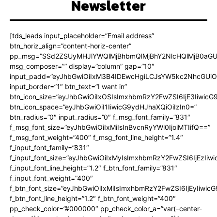
Newsletter
[tds_leads input_placeholder=”Email address”
btn_horiz_align=”content-horiz-center”
pp_msg=”SSd2ZSUyMHJlYWQlMjBhbmQlMjBhY2NlcHQlMjB0aGU
msg_composer=”” display=”column” gap=”10″
input_padd=”eyJhbGwiOiIxM3B4IDEwcHgiLCJsYW5kc2NhcGUiO
input_border=”1″ btn_text=”I want in”
btn_icon_size=”eyJhbGwiOiIxOSIsImxhbmRzY2FwZSI6IjE3Iiwic
btn_icon_space=”eyJhbGwiOiI1IiwicG9ydHJhaXQiOiIzIn0=”
btn_radius=”0″ input_radius=”0″ f_msg_font_family=”831″
f_msg_font_size=”eyJhbGwiOiIxMiIsInBvcnRyYWl0IjoiMTIifQ==”
f_msg_font_weight=”400″ f_msg_font_line_height=”1.4″
f_input_font_family=”831″
f_input_font_size=”eyJhbGwiOiIxMyIsImxhbmRzY2FwZSI6IjEzIiw
f_input_font_line_height=”1.2″ f_btn_font_family=”831″
f_input_font_weight=”400″
f_btn_font_size=”eyJhbGwiOiIxMiIsImxhbmRzY2FwZSI6IjEyIiwi
f_btn_font_line_height=”1.2″ f_btn_font_weight=”400″
pp_check_color=”#000000″ pp_check_color_a=”var(–center-