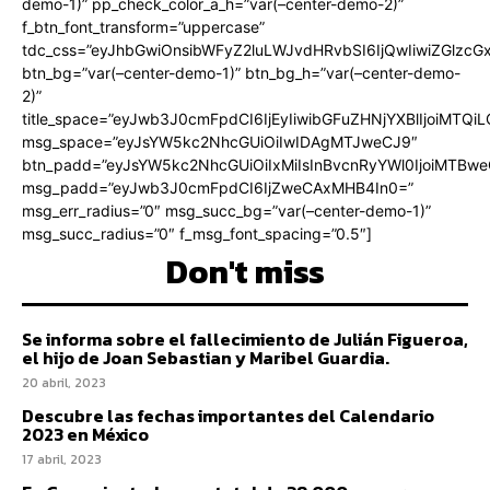
demo-1)” pp_check_color_a_h=”var(–center-demo-2)”
f_btn_font_transform=”uppercase”
tdc_css=”eyJhbGwiOnsibWFyZ2luLWJvdHRvbSI6IjQwIiwiZGlz
btn_bg=”var(–center-demo-1)” btn_bg_h=”var(–center-demo-
2)”
title_space=”eyJwb3J0cmFpdCI6IjEyIiwibGFuZHNjYXBlIjoiMTQi
msg_space=”eyJsYW5kc2NhcGUiOiIwIDAgMTJweCJ9″
btn_padd=”eyJsYW5kc2NhcGUiOiIxMiIsInBvcnRyYWl0IjoiMTBweC
msg_padd=”eyJwb3J0cmFpdCI6IjZweCAxMHB4In0=”
msg_err_radius=”0″ msg_succ_bg=”var(–center-demo-1)”
msg_succ_radius=”0″ f_msg_font_spacing=”0.5″]
Don't miss
Se informa sobre el fallecimiento de Julián Figueroa,
el hijo de Joan Sebastian y Maribel Guardia.
20 abril, 2023
Descubre las fechas importantes del Calendario
2023 en México
17 abril, 2023