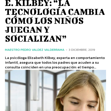
E. KILBEY: “LA
TECNOLOGÍA CAMBIA
CÓMO LOS NIÑOS
JUEGAN Y
SOCIALIZAN”
MAESTRO PEDRO VALDEZ VALDERRAMA
-
3 DICIEMBRE, 2019
La psicóloga Elizabeth Kilbey, experta en comportamiento
infantil, asegura que todos los padres que acuden a su
consulta coinciden en una preocupación: el tiempo...