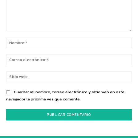
Comentario:
No
Co
ele
Sit
we
Guardar mi nombre, correo electrónico y sitio web en este
navegador la próxima vez que comente.