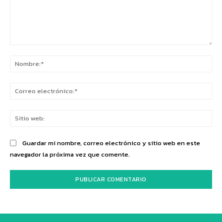
Comentario:
No
Co
ele
Sit
we
Guardar mi nombre, correo electrónico y sitio web en este
navegador la próxima vez que comente.