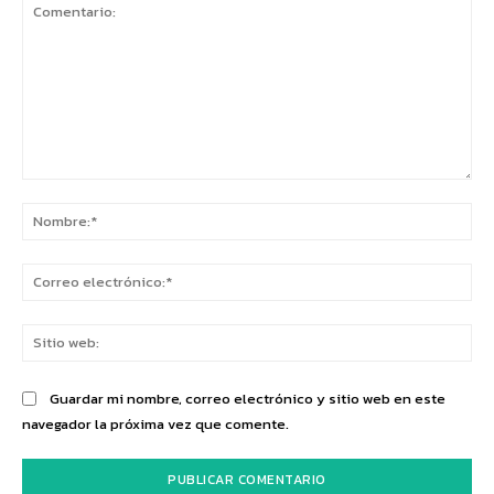
Comentario:
No
Co
ele
Sit
we
Guardar mi nombre, correo electrónico y sitio web en este
navegador la próxima vez que comente.