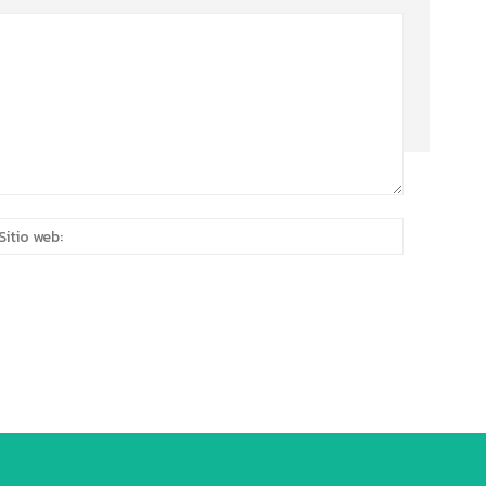
eo
Sitio
rónico:*
web: