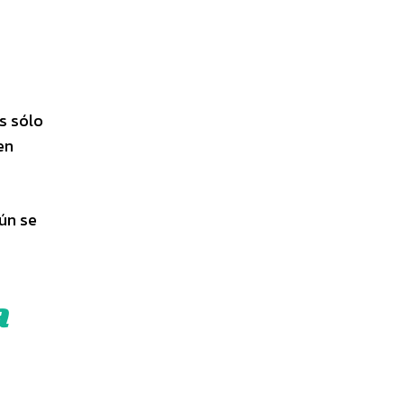
s sólo
en
ún se
a