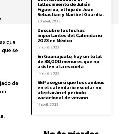
fallecimiento de Julián
Figueroa, el hijo de Joan
Sebastian y Maribel Guardia.
r
20 abril, 2023
Descubre las fechas
importantes del Calendario
2023 en México
las que
17 abril, 2023
s que se
En Guanajuato, hay un total
e
de 38,000 menores que no
asisten a la escuela
14 abril, 2023
SEP aseguró que los cambios
ejado de
en el calendario escolar no
son
afectarán el periodo
vacacional de verano
11 abril, 2023
a,
No te pierdas