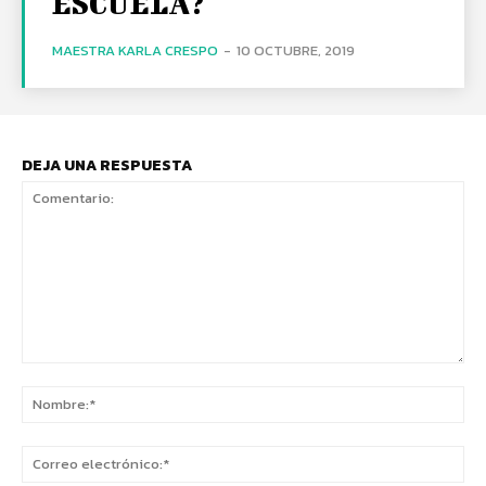
ESCUELA?
MAESTRA KARLA CRESPO
-
10 OCTUBRE, 2019
DEJA UNA RESPUESTA
Comentario:
No
Co
ele