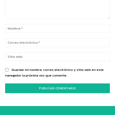
Comentario:
No
Co
ele
Sit
we
Guardar mi nombre, correo electrónico y sitio web en este
navegador la próxima vez que comente.