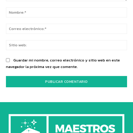
Comentario:
No
Co
ele
Sit
we
Guardar mi nombre, correo electrónico y sitio web en este
navegador la próxima vez que comente.