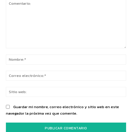
Comentario:
No
Co
ele
Sit
we
Guardar mi nombre, correo electrónico y sitio web en este
navegador la próxima vez que comente.